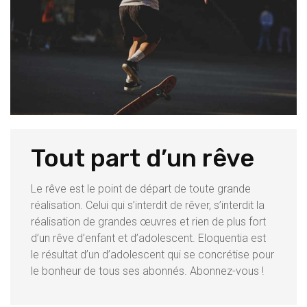
Tout part d’un rêve
Le rêve est le point de départ de toute grande
réalisation. Celui qui s’interdit de rêver, s’interdit la
réalisation de grandes œuvres et rien de plus fort
d’un rêve d’enfant et d’adolescent. Eloquentia est
le résultat d’un d’adolescent qui se concrétise pour
le bonheur de tous ses abonnés. Abonnez-vous !